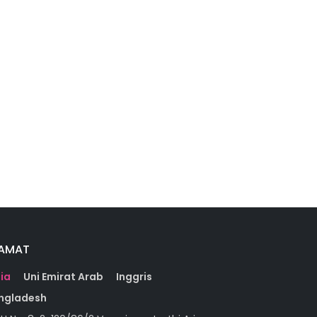
AMAT
dia
Uni Emirat Arab
Inggris
ngladesh