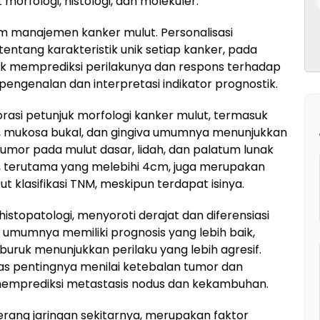
orfologi, histologi, dan molekuler.
lam manajemen kanker mulut. Personalisasi
ang karakteristik unik setiap kanker, pada
k memprediksi perilakunya dan respons terhadap
pengenalan dan interpretasi indikator prognostik.
rasi petunjuk morfologi kanker mulut, termasuk
ir, mukosa bukal, dan gingiva umumnya menunjukkan
tumor pada mulut dasar, lidah, dan palatum lunak
r, terutama yang melebihi 4cm, juga merupakan
t klasifikasi TNM, meskipun terdapat isinya.
stopatologi, menyoroti derajat dan diferensiasi
k umumnya memiliki prognosis yang lebih baik,
buruk menunjukkan perilaku yang lebih agresif.
as pentingnya menilai ketebalan tumor dan
memprediksi metastasis nodus dan kekambuhan.
yerang jaringan sekitarnya, merupakan faktor