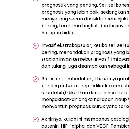
prognostik yang penting. Sel-sel koh
prognosis yang lebih baik, sedangkan s
menyerang secara individu, menunjukka
bening, terutama tingkat dan luasnya
harapan hidup.
Invasif ekstrakapsular, ketika sel-sel
bening, menandakan prognosis yang b
stadion invasi tersebut. Invasif limfov
dan tulang, juga disampaikan sebagai in
Batasan pembedahan, khususnya jarak se
penting untuk memprediksi kekambuh
atau lebih) dikaitkan dengan hasil ter
mengakibatkan angka harapan hidup ya
menyentuh prognosis buruk yang terka
Akhirnya, kuliah ini membahas patolog
catenin, HIF-1alpha, dan VEGF. Pemb