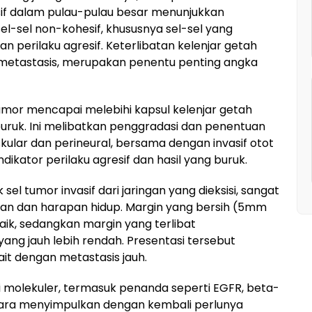
esif dalam pulau-pulau besar menunjukkan
el-sel non-kohesif, khususnya sel-sel yang
n perilaku agresif. Keterlibatan kelenjar getah
 metastasis, merupakan penentu penting angka
 tumor mencapai melebihi kapsul kelenjar getah
uruk. Ini melibatkan penggradasi dan penentuan
askular dan perineural, bersama dengan invasif otot
dikator perilaku agresif dan hasil yang buruk.
l tumor invasif dari jaringan yang dieksisi, sangat
an dan harapan hidup. Margin yang bersih (5mm
baik, sedangkan margin yang terlibat
ng jauh lebih rendah. Presentasi tersebut
it dengan metastasis jauh.
i molekuler, termasuk penanda seperti EGFR, beta-
icara menyimpulkan dengan kembali perlunya