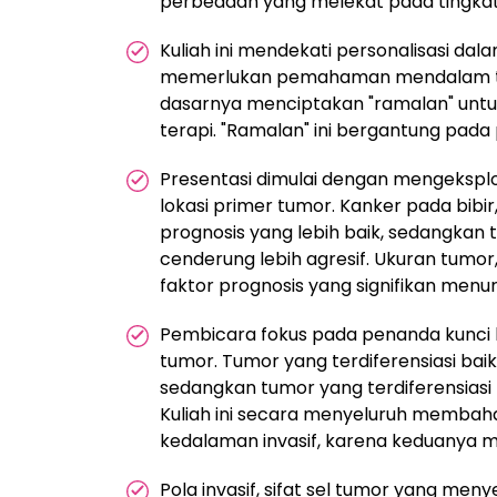
perbedaan yang melekat pada tingkat m
Kuliah ini mendekati personalisasi da
memerlukan pemahaman mendalam tent
dasarnya menciptakan "ramalan" untu
terapi. "Ramalan" ini bergantung pada 
Presentasi dimulai dengan mengeksplo
lokasi primer tumor. Kanker pada bib
prognosis yang lebih baik, sedangkan 
cenderung lebih agresif. Ukuran tumo
faktor prognosis yang signifikan menuru
Pembicara fokus pada penanda kunci hi
tumor. Tumor yang terdiferensiasi bai
sedangkan tumor yang terdiferensiasi 
Kuliah ini secara menyeluruh membah
kedalaman invasif, karena keduanya 
Pola invasif, sifat sel tumor yang men