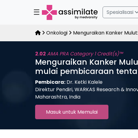
☰
Spesialisasi
Onkologi
Menguraikan Kanker Mulut:
2.02
AMA PRA Category 1 Credit(s)™
Menguraikan Kanker Mulut:
mulai pembicaraan tenta
Pembicara:
Dr. Ketki Kalele
Direktur Pendiri, WARKAS Research & Innov
Maharashtra, India
Masuk untuk Memulai