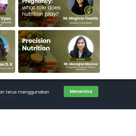
Menerima
gan terus menggunakan
AMAT
dia
Uni Emirat Arab
Inggris
ngladesh
H No. 8-2-120/86/2 Vamsiram Jyothi Arina,
an No. 2, BNR Colony, Venkat Nagar, Banjara Hills,