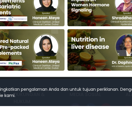
ningkatkan pengalaman Anda dan untuk tujuan periklanan. Den
DUKUNGAN &
MEDIA SOSIAL
AL
e kami.
HUKUM
In
Hubungi kami
Ba
Kebijakan Privasi
MC
Jal
syarat dan Ketentuan