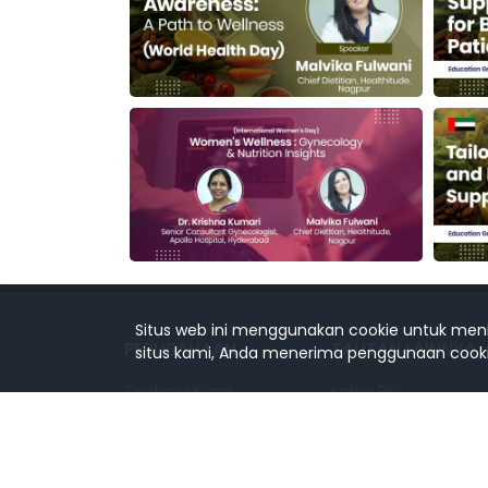
Situs web ini menggunakan cookie untuk me
PERUSAHAAN
TAUTAN LAINNYA
situs kami, Anda menerima penggunaan cooki
Tentang Kami
Karier Rx
Diskusi Kasus
Pembicara Kami
Kongres Medis
Pemimpin Berbicara