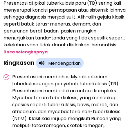
Presentasi atipikal tuberkulosis paru (TB) sering kali
menyerupai kondisi pernapasan atau sistemik lainnya,
sehingga diagnosis menjadi sulit. Alih-alih gejala klasik
seperti batuk terus-menerus, demam, dan
penurunan berat badan, pasien mungkin
menunjukkan tanda-tanda yang tidak spesifik seperti
kelelahan yang tidak dapat dijelaskan, hemoptisis,
atau bahkan temuan radiologis yang terisolasi. Pada
Baca selengkapnya
pasien lanjut usia, pasien dengan gangguan
Ringkasan
Mendengarkan
kekebalan tubuh, atau pasien diabetes, TB dapat
muncul sebagai pneumonia atau massa paru yang
Presentasi ini membahas Mycobacterium
tidak kunjung sembuh. Bentuk atipikal ini dapat
tuberkulosis, agen penyebab tuberkulosis (TB).
menunda diagnosis dan pengobatan, sehingga
Presentasi ini membedakan antara kompleks
meningkatkan risiko perkembangan dan penularan
Mycobacterium tuberkulosis, yang mencakup
penyakit. Dokter harus memiliki indeks kecurigaan
spesies seperti tuberkulosis, bovis, microti, dan
yang tinggi, terutama di daerah endemis atau
africanum, dan mycobacteria non-tuberkulosis
populasi berisiko.
(NTM). Klasifikasi ini juga mengikuti Runaan yang
meliputi fotokromogen, skotokromogen,