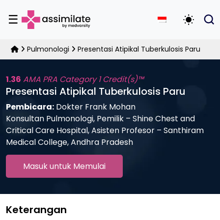
☰
Alihkan 
Pulmonologi
Presentasi Atipikal Tuberkulosis Paru
1.36
AMA PRA Category 1 Credit(s)™
Presentasi Atipikal Tuberkulosis Paru
Pembicara:
Dokter Frank Mohan
Konsultan Pulmonologi, Pemilik – Shine Chest and
Critical Care Hospital, Asisten Profesor – Santhiram
Medical College, Andhra Pradesh
Masuk untuk Memulai
Keterangan