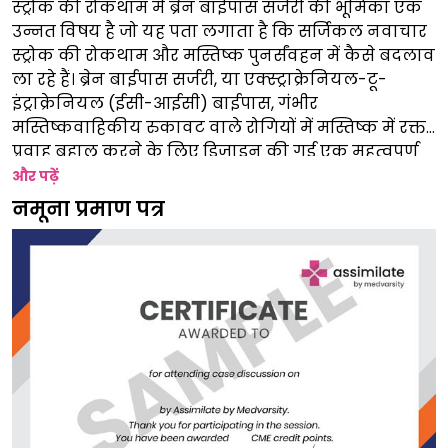
स्ट्रोक की रोकथाम में ब्रेन बाईपास सर्जरी की भूमिका एक
उन्नत विषय है जो यह पता लगाता है कि सर्जिकल नवाचार
स्ट्रोक की रोकथाम और मस्तिष्क पुनर्संवहन में कैसे बदलाव
ला रहे हैं। ब्रेन बाईपास सर्जरी, या एक्स्ट्राक्रेनियल-टू-
इंट्राक्रेनियल (ईसी-आईसी) बाईपास, गंभीर
मस्तिष्कवाहिकीय रुकावट वाले रोगियों में मस्तिष्क में रक्त
प्रवाह बहाल करने के लिए डिज़ाइन की गई एक महत्वपूर्ण
प्रक्रिया है। यह वेबिनार रोगी चयन मानदंडों, सर्जिकल
और पढ़ें
तकनीकों और ऑपरेशन के बाद के परिणामों पर गहराई से
नमूना प्रमाण पत्र
चर्चा करेगा जो इस जटिल हस्तक्षेप की सफलता को
निर्धारित करते हैं। यह माइक्रोसर्जिकल परिशुद्धता और
इंट्राऑपरेटिव इमेजिंग सहित नवीनतम तकनीकी प्रगति पर
भी प्रकाश डालेगा, जो सुरक्षा और प्रभावकारिता को बढ़ाते हैं।
इस सत्र का उद्देश्य चिकित्सकों को इस बात की गहरी समझ
प्रदान करना है कि स्ट्रोक प्रबंधन में ब्रेन बाईपास सर्जरी कब
और कैसे एक जीवन रक्षक विकल्प हो सकती है।