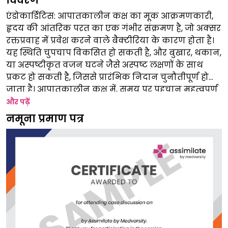
विवरण
एंडोकार्डिटिस: आपातकालीन कक्ष का मूक आक्रमणकारी,
हृदय की आंतरिक परत का एक गंभीर संक्रमण है, जो अक्सर
रक्तप्रवाह में प्रवेश करने वाले बैक्टीरिया के कारण होता है।
यह स्थिति चुपचाप विकसित हो सकती है, और बुखार, थकान,
या अस्पष्टीकृत वजन घटने जैसे अस्पष्ट लक्षणों के साथ
प्रकट हो सकती है, जिससे प्रारंभिक निदान चुनौतीपूर्ण हो
जाता है। आपातकालीन कक्ष में, समय पर पहचान महत्वपूर्ण
है, क्योंकि अनुपचारित एंडोकार्डिटिस हृदय गति रुकने या
और पढ़ें
स्ट्रोक जैसी गंभीर जटिलताओं का कारण बन सकता है।
नमूना प्रमाण पत्र
जागरूकता और शीघ्र हस्तक्षेप के माध्यम से, स्वास्थ्य सेवा
प्रदाता इसके संभावित जीवन-धमकाने वाले परिणामों को
रोक सकते हैं।