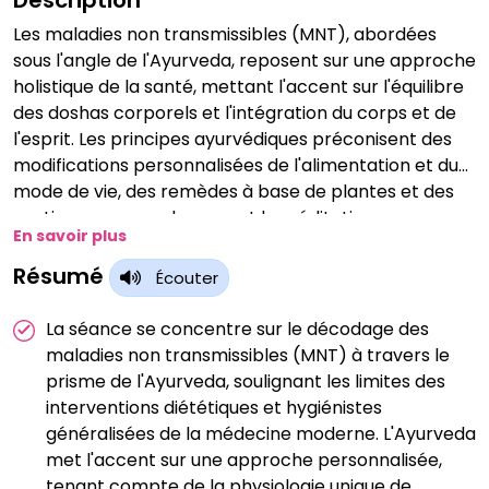
Description
Les maladies non transmissibles (MNT), abordées
sous l'angle de l'Ayurveda, reposent sur une approche
holistique de la santé, mettant l'accent sur l'équilibre
des doshas corporels et l'intégration du corps et de
l'esprit. Les principes ayurvédiques préconisent des
modifications personnalisées de l'alimentation et du
mode de vie, des remèdes à base de plantes et des
pratiques comme le yoga et la méditation pour
En savoir plus
prévenir et gérer les MNT. Cette approche vise à
s'attaquer aux causes profondes des maladies, à
Résumé
Écouter
promouvoir le bien-être général et à harmoniser
l'individu avec sa constitution naturelle, offrant ainsi
La séance se concentre sur le décodage des
une perspective globale et durable de la prévention
maladies non transmissibles (MNT) à travers le
et de la gestion des MNT.
prisme de l'Ayurveda, soulignant les limites des
interventions diététiques et hygiénistes
généralisées de la médecine moderne. L'Ayurveda
met l'accent sur une approche personnalisée,
tenant compte de la physiologie unique de